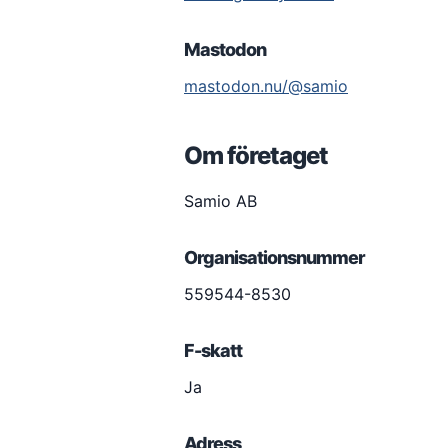
Mastodon
mastodon.nu/@samio
Om företaget
Samio AB
Organisationsnummer
559544-8530
F-skatt
Ja
Adress