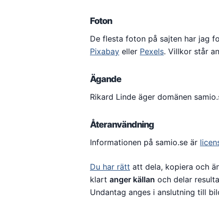
Foton
De flesta foton på sajten har jag fo
Pixabay
eller
Pexels
. Villkor står a
Ägande
Rikard Linde äger domänen samio.se
Återanvändning
Informationen på samio.se är
licen
Du har rätt
att dela, kopiera och än
klart
anger källan
och delar result
Undantag anges i anslutning till bi