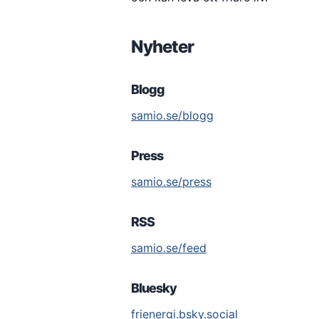
Nyheter
Blogg
samio.se/blogg
Press
samio.se/press
RSS
samio.se/feed
Bluesky
frienergi.bsky.social