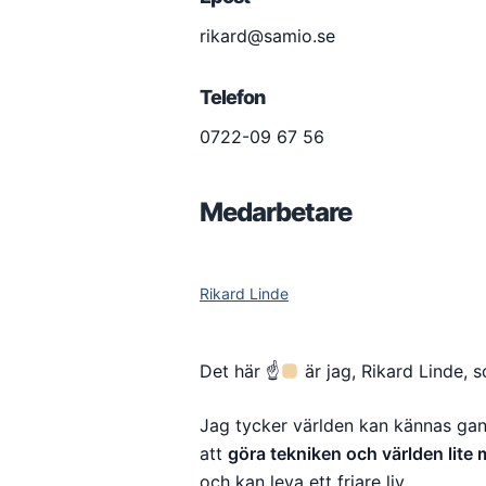
rikard@samio.se
Telefon
0722-09 67 56
Medarbetare
Rikard Linde
Det här ☝
är jag, Rikard Linde, 
Jag tycker världen kan kännas gan
att
göra tekniken och världen lite m
och kan leva ett friare liv.