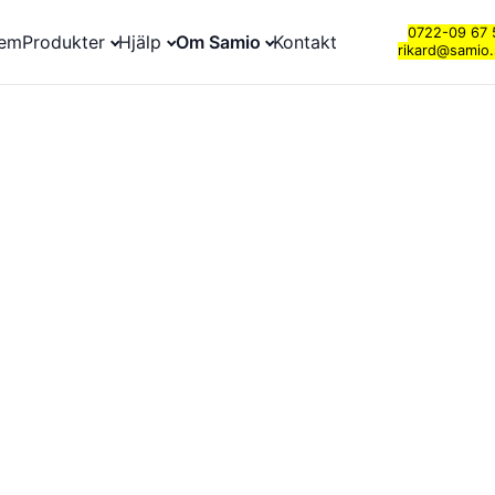
0722-09 67 
em
Produkter
Hjälp
Om Samio
Kontakt
rikard@samio.