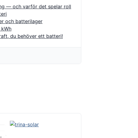
ing — och varför det spelar roll
eri
er och batterilager
5 kWh
aft, du behöver ett batteri!