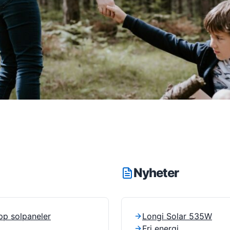
Nyheter
pp solpaneler
Longi Solar 535W
Fri energi