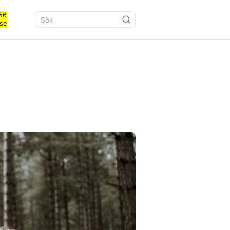
56
se
Sök på samio.se