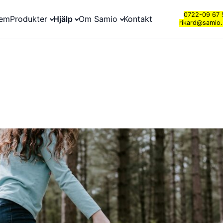
0722-09 67 
em
Produkter
Hjälp
Om Samio
Kontakt
rikard@samio.