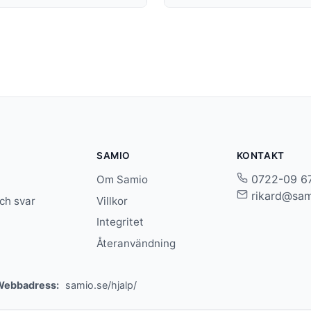
SAMIO
KONTAKT
0722-09 6
Om Samio
rikard@sam
ch svar
Villkor
Integritet
Återanvändning
Webbadress:
samio.se/hjalp/