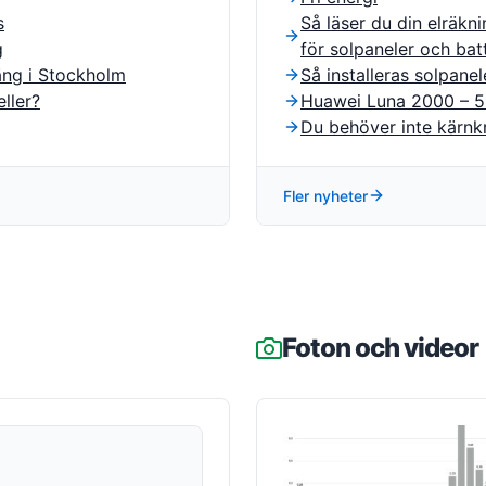
s
Så läser du din elräkn
g
för solpaneler och batt
äng i Stockholm
Så installeras solpanel
ller?
Huawei Luna 2000 – 
Du behöver inte kärnkr
Fler nyheter
Foton och videor