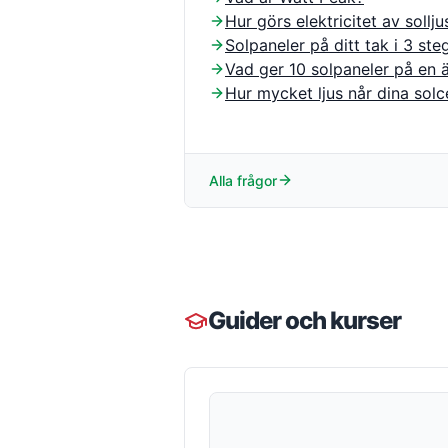
Hur görs elektricitet av sollju
Solpaneler på ditt tak i 3 ste
Vad ger 10 solpaneler på en 
Hur mycket ljus når dina solce
Alla frågor
Guider och kurser